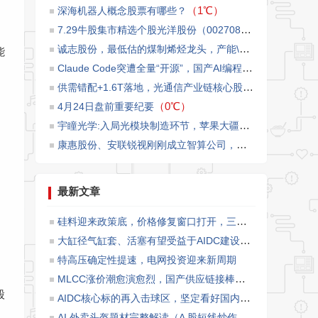
（1℃）
​深海机器人概念股票有哪些？
7.29牛股集市精选个股光洋股份（002708）
（1℃）
诚志股份，最低估的煤制烯烃龙头，产能\u002F市值的比值第一
能
Claude Code突遭全量“开源”，国产AI编程将迎来爆发增长！
供需错配+1.6T落地，光通信产业链核心股票梳理
（0℃）
（0℃）
4月24日盘前重要纪要
宇瞳光学:入局光模块制造环节，苹果大疆链景气度修复
（0
康惠股份、安联锐视刚刚成立智算公司，目前正在积极落实相关订单和洽商贷款等事宜
最新文章
硅料迎来政策底，价格修复窗口打开，三大龙头充分受益量价反转
大缸径气缸套、活塞有望受益于AIDC建设需求
特高压确定性提速，电网投资迎来新周期
MLCC涨价潮愈演愈烈，国产供应链接棒消费级市场
股
AIDC核心标的再入击球区，坚定看好国内企业在全球液冷市场份额渗透所带来的板块投资机会。
AI 外卖头盔题材完整解读（A 股短线炒作发酵逻辑）