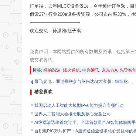
订单端，去年MLCC设备仅1e，今年预计订单5e，
假设27年行业200e设备投资额，公司市占率30%，净利
———————————
欢迎交流：孙潇雅/赵子淇
免责声明：本网站提供的所有数据及资讯（包括第三
或交易要约‌。
标签:
绿的谐波
,
烽火通信
,
中兴通讯
,
京东方A
,
先导智
聚飞光电：通过熹联参与英伟达AI大浪潮！细细挖掘后发现不简单！
猜您喜欢
我国启动人工智能大模型IPv6能力提升专项行动
世界人工智能大会概念股及核心受益公司
AI终端渗透率首次过半、全球首款量产AI智能体旗舰
台积电PIC万片扩产：A股光通信全链条核心受益标的