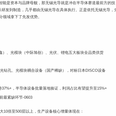
智能是资本与品牌母舰，那无锡光导就是冲在半导体赛道最前方的技
际从研发到制造，几乎都由无锡光导在具体执行。正是依托无锡光导，
细分领域拿下了先发优势。
鑫）、光模块（中际旭创）、光伏、锂电五大板块全品类供货
装激光钻孔、光模块耦合设备（国产稀缺），对标日本DISCO设备
持37%+，半导体设备批量落地验证，利润占比有望提升至15%+
最紧缺环节-0603
扩大10倍至500层以上，生产设备核心增量体现在：