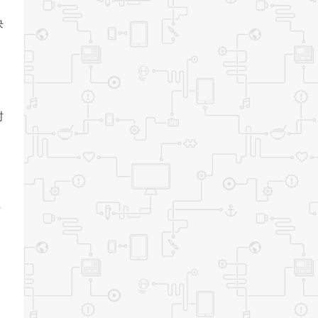
块
封
传