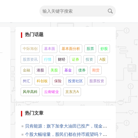
热门话题
中际旭创
基本面
基本面分析
股票
炒股
股票资讯
行情
财经
证券
投资
A股
金融
港股
美股
基金
债券
期货
外汇
科创板
保险
投资社区
股票投资
风华高科
云南锗业
京东方A
热门文章
贝肯能源：旗下加拿大油田已投产，现金奶牛正式启航
（2
个股大幅缩量，股民们都在持币观望吗？
（1℃）