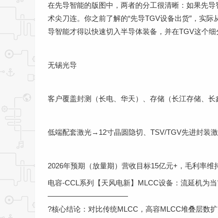
在先导智能的版图中，两者的分工很清晰：如果先导
术尖刀连。你之前了解的“先导TGV设备出货”，实
导智能才得以快速切入半导体装备，并在TGV这个
无锡光导
客户覆盖封测（长电、华天）、存储（长江存储、长
低端配套激光→12寸晶圆隐切、TSV/TGV先进封
2026年预期（放量期）营收目标15亿元+，毛利率维
电容-CCL系列【天风电新】MLCC设备：流延机为当前
———————————
?核心结论：对比传统MLCC，高容MLCC堆叠层数