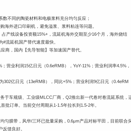
胀系数不同的陶瓷材料和电极浆料充分均匀反应；
采购海外进口印刷机，避免溢浆、浆料粘连等问题。
w，占产线设备投资额15%+，流延机海外交期至少16个月，海外烧结
为#流延机国产替代速度最快。
供应商，国内【先导智能】等加速国产替代。
0%；营业利润15亿日元（0.6eRMB），YoY-11%；营业利润率4.5%，
302亿日元（13eRMB），同比+5%；营业利润9亿日元（0.4eRM
服务于车规级、工业级MLCC厂商，Q2推出新一代卷对卷流延系统，
首批订单。当前交付周期从1-1.5年拉长到1.5-2年。
薄均匀膜带，风华/三环已批量采购，0.6μm产品对标平田，目前联合
户反馈良好。