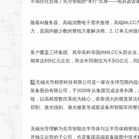
市场往往忽视了先导智能的“本行”出身——电容器设备
随着AI服务器、高端消费电子需求激增，高端MLC
力，是国内极少数的整线方案解决商。2. 订单几何级
客户覆盖三环集团、风华高科等国内MLCC头部企
期将达到5亿元左右，而去年同期仅为不到1亿元，同比
2️⃣无锡光导精密科技有限公司是一家在全球范围内
装备股份有限公司，于2020年从集团完成业务剥离
链，以高精度数控系统为核心，依靠强大的视觉算法
切割、激光蚀刻、激光修复等成套设备和智能车间整
无锡光导理解为先导智能在半导体与泛半导体精密装
并独立运营的子公司，也是集团高端装备版图中技术