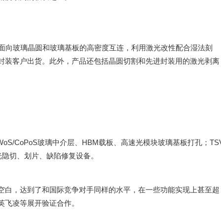
，面向玻璃晶圆和玻璃基板的高密度互连，利用激光改性配合湿法刻
封装客户出货。此外，产品还包括晶圆切割和先进封装用的激光剥离
oS/CoPoS玻璃中介层、HBM载板、高速光模块玻璃基板打孔；TS
激光隐切、划片、缺陷修复设备。
空白，达到了和国际竞争对手同样的水平，在一些功能实现上甚至超
英飞凌等展开验证合作。