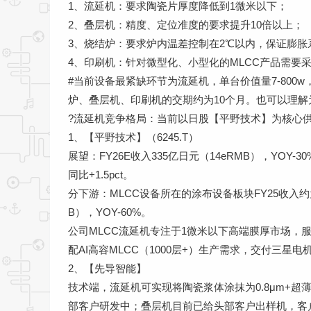
1、流延机：要求陶瓷片厚度降低到1微米以下；
2、叠层机：精度、定位准度的要求提升10倍以上；
3、烧结炉：要求炉内温差控制在2℃以内，保证膨
4、印刷机：针对微型化、小型化的MLCC产品需要
#当前设备最紧缺环节为流延机，单台价值量7-800
炉、叠层机、印刷机的交期约为10个月。也可以理解
?流延机竞争格局：当前以日股【平野技术】为核心
1、【平野技术】（6245.T）
展望：FY26E收入335亿日元（14eRMB），YOY-3
同比+1.5pct。
分下游：MLCC设备所在的涂布设备板块FY25收入约为
B），YOY-60%。
公司MLCC流延机专注于1微米以下高端膜厚市场，
配AI高容MLCC（1000层+）生产需求，交付三星电机
2、【先导智能】
技术端，流延机可实现将陶瓷浆体涂抹为0.8μm+超
部客户研发中；叠层机目前已给头部客户出样机，客