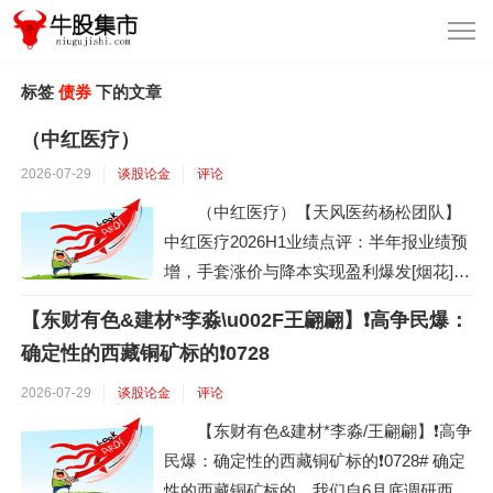
标签
债券
下的文章
（中红医疗）
2026-07-29
谈股论金
评论
（中红医疗）【天风医药杨松团队】
中红医疗2026H1业绩点评：半年报业绩预
增，手套涨价与降本实现盈利爆发[烟花]事
件：中红医疗发布2026年半年度业绩预
【东财有色&建材*李淼\u002F王翩翩】❗高争民爆：
告，利润弹性释放。 预计2026年上半年实
确定性的西藏铜矿标的❗0728
现归母净利润1.4亿元至2.1亿元，同比增长
2338%至3557%（上年同期574.29万
2026-07-29
谈股论金
评论
元）；扣非归母净利润9900万元至1.48亿
【东财有色&建材*李淼/王翩翩】❗高争
元，同比扭亏为盈（上年同期...
民爆：确定性的西藏铜矿标的❗0728# 确定
性的西藏铜矿标的。我们自6月底调研西藏