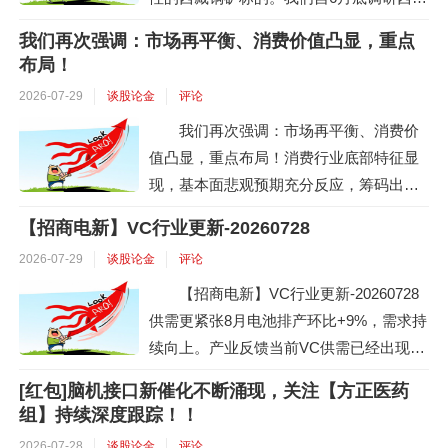
区域后，7月路演持续提示【高争民爆】投
我们再次强调：市场再平衡、消费价值凸显，重点
资机会。以本次控股股东变更为契机，我
布局！
们认为公司的转型确定性极高，从拟更名
2026-07-29
谈股论金
评论
的“西藏地质矿产发展股份有限公司”可见一
我们再次强调：市场再平衡、消费价
斑，预计后续将成为新的西藏铜矿标的，
值凸显，重点布局！消费行业底部特征显
当前位置赔率极高❗# 地矿集团是西藏地
现，基本面悲观预期充分反应，筹码出
矿...
清，白酒公募主动权益持仓跌破1%，触及
【招商电新】VC行业更新-20260728
历史底部。基本面经过4-5月回落后，6月
2026-07-29
谈股论金
评论
份开始企稳并于三季度温和好转，618美妆
数据表现优异带动6月数据改善，国产龙头
【招商电新】VC行业更新-20260728
和外资双强特征显现，基本面触底，筹码
供需更紧张8月电池排产环比+9%，需求持
冲击结束，行业头部公司估值跌至15倍左
续向上。产业反馈当前VC供需已经出现缺
右，显著低估，重点布局...
口，下游主要靠库存和减量维持。VC价格
[红包]脑机接口新催化不断涌现，关注【方正医药
持续上涨近期鑫椤锂电显示VC三方价格从
组】持续深度跟踪！！
17~20万/吨跳涨到20~25万/吨，5月以来V
2026-07-28
谈股论金
评论