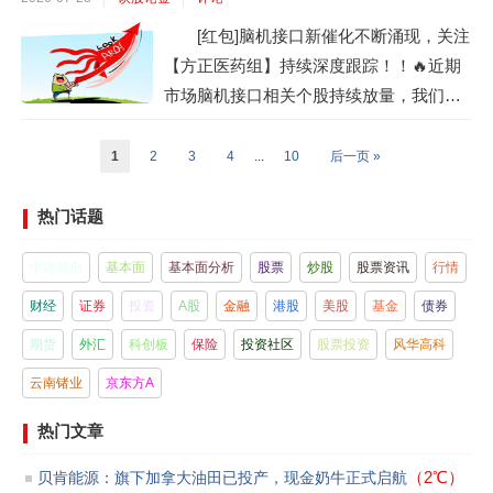
C价格自12.5-13.5万/吨持续上扬，6月下旬
[红包]脑机接口新催化不断涌现，关注
之后更是加速上行。行业反馈目前VC产能
【方正医药组】持续深度跟踪！！🔥近期
都已经满产。供给释放...
市场脑机接口相关个股持续放量，我们认
为主要源于国内外产业链发展迎技术、注
册、商业化重大突破：⭕海外市场，Neur
1
2
3
4
...
10
后一页 »
alink已完成20+例植入，视觉Blindsight年
内将启动临床，侵入式技术领先优势及资
热门话题
产稀缺性拉动其估值飙升；此外Science C
中际旭创
基本面
基本面分析
股票
炒股
股票资讯
行情
orp研发的prima视网膜植入...
财经
证券
投资
A股
金融
港股
美股
基金
债券
期货
外汇
科创板
保险
投资社区
股票投资
风华高科
云南锗业
京东方A
热门文章
（2℃）
贝肯能源：旗下加拿大油田已投产，现金奶牛正式启航