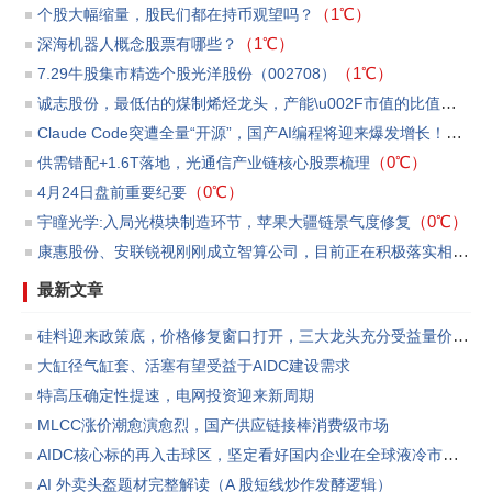
（1℃）
个股大幅缩量，股民们都在持币观望吗？
（1℃）
​深海机器人概念股票有哪些？
（1℃）
7.29牛股集市精选个股光洋股份（002708）
诚志股份，最低估的煤制烯烃龙头，产能\u002F市值的比值第一
（
Claude Code突遭全量“开源”，国产AI编程将迎来爆发增长！
（0℃
（0℃）
供需错配+1.6T落地，光通信产业链核心股票梳理
（0℃）
4月24日盘前重要纪要
（0℃）
宇瞳光学:入局光模块制造环节，苹果大疆链景气度修复
康惠股份、安联锐视刚刚成立智算公司，目前正在积极落实相关订单和洽商贷款等事宜
最新文章
硅料迎来政策底，价格修复窗口打开，三大龙头充分受益量价反转
大缸径气缸套、活塞有望受益于AIDC建设需求
特高压确定性提速，电网投资迎来新周期
MLCC涨价潮愈演愈烈，国产供应链接棒消费级市场
AIDC核心标的再入击球区，坚定看好国内企业在全球液冷市场份额渗透所带来的板块投资机会。
AI 外卖头盔题材完整解读（A 股短线炒作发酵逻辑）