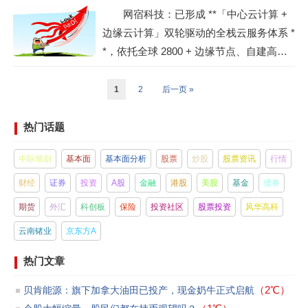
网宿科技：已形成 **「中心云计算 +
事，建立在极其健康的财务状况之上。核
边缘云计算」双轮驱动的全栈云服务体系 *
心CDN业务（前三季度营收21.77亿元）和
*，依托全球 2800 + 边缘节点、自建高品
安全业务...
质液冷数据产业园，为企业提供从中心到
边缘、覆盖算力 - 存储 - 网络 - 安全的一体
1
2
后一页 »
化云服务，是国内中立第三方云服务商的
标杆，也是少数具备全球合规云服务交付
热门话题
能力的厂商。一、业务整体布局与定位网
中际旭创
基本面
基本面分析
股票
炒股
股票资讯
行情
宿云计算业务以 **“中立第三方、...
财经
证券
投资
A股
金融
港股
美股
基金
债券
期货
外汇
科创板
保险
投资社区
股票投资
风华高科
云南锗业
京东方A
热门文章
（2℃）
贝肯能源：旗下加拿大油田已投产，现金奶牛正式启航