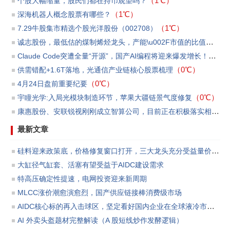
（1℃）
个股大幅缩量，股民们都在持币观望吗？
（1℃）
​深海机器人概念股票有哪些？
（1℃）
7.29牛股集市精选个股光洋股份（002708）
诚志股份，最低估的煤制烯烃龙头，产能\u002F市值的比值第一
（
Claude Code突遭全量“开源”，国产AI编程将迎来爆发增长！
（0℃
（0℃）
供需错配+1.6T落地，光通信产业链核心股票梳理
（0℃）
4月24日盘前重要纪要
（0℃）
宇瞳光学:入局光模块制造环节，苹果大疆链景气度修复
康惠股份、安联锐视刚刚成立智算公司，目前正在积极落实相关订单和洽商贷款等事宜
最新文章
硅料迎来政策底，价格修复窗口打开，三大龙头充分受益量价反转
大缸径气缸套、活塞有望受益于AIDC建设需求
特高压确定性提速，电网投资迎来新周期
MLCC涨价潮愈演愈烈，国产供应链接棒消费级市场
AIDC核心标的再入击球区，坚定看好国内企业在全球液冷市场份额渗透所带来的板块投资机会。
AI 外卖头盔题材完整解读（A 股短线炒作发酵逻辑）