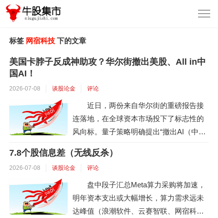
标签
网宿科技
下的文章
美国卡脖子反成神助攻？华尔街撤出美股、All in中
国AI！
2026-07-08
谈股论金
评论
近日，两份来自华尔街的重磅报告接
连落地，在全球资本市场投下了标志性的
风向标。量子策略明确提出“撤出AI（中国
除外）和美股科技七巨头”的资产配置策
7.8个股信息差（无线反杀）
略，将资金从美股科技龙头中调出，全面
2026-07-08
谈股论金
评论
转向中国AI相关资产；同一时间，麦格理
首次覆盖五家中国AI芯片企业，以“技术自
盘中段子汇总Meta算力采购将加速，
主度”为标尺给出评级，寒武纪凭借全栈自
明年资本支出或大幅增长，算力需求远未
研架构获得“跑赢大盘”的最高评级。这两份
达峰值（浪潮软件、云赛智联、网宿科