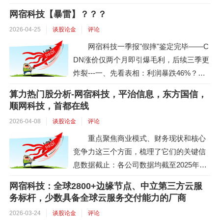
报告并非孤立的短期...
技、南兴股份、二六三、恒为科技、数据
网宿科技【暴雷】？？？
港等）韩国KOSPI指数进入技术性熊市陈
2026-04-25
谈股论金
评论
果：2026年6月，恒生科技是历史性底部陈
果：韩存储若走熊并不能代表全球科技牛
网宿科技一季报"假摔"鉴定完毕——C
结束更不能代表A股重估牛结束OpenAI将
DN涨价仅两个月即引爆毛利，后续三季更
于9日正式发布GPT-5.6系列AI大模型训练
炸裂---一、先看表相：利润暴跌46%？看
驱动算...
清楚再说话一季报出来那天，群里一片"踩
算力热门股分析-网宿科技，平治信息，东方国信，
雷"。营收同比降了9.66%，扣非净利润同
顺网科技，首都在线
比跌了46.38%——单看这两个数字，确实
2026-04-08
谈股论金
评论
是套人的架势。但这是真跌还是假摔？答
重点聚焦商业模式、财务现状和核心
案很清楚：假摔，而且摔得有讲究。营收
竞争力这三个方面，梳理了它们的关键信
下降...
息数据截止：各公司数据均截至2025年最
新一期财报（前三季度或年报），顺网科
网宿科技：全球2800+边缘节点、中立第三方云服
技为2025年全年业绩预告数据。1. 网宿科
务标杆，少数具备全球云服务交付能力的厂商
技：主业稳固的“利润王”网宿科技是典型
2026-03-24
谈股论金
评论
的“主业稳固+算力延伸”模式。它的算力故