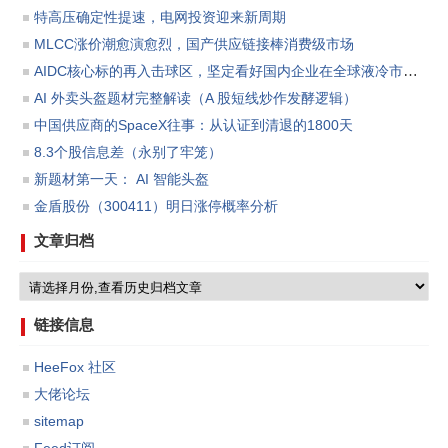
特高压确定性提速，电网投资迎来新周期
MLCC涨价潮愈演愈烈，国产供应链接棒消费级市场
AIDC核心标的再入击球区，坚定看好国内企业在全球液冷市场份额渗透所带来的板块投资机会。
AI 外卖头盔题材完整解读（A 股短线炒作发酵逻辑）
中国供应商的SpaceX往事：从认证到清退的1800天
8.3个股信息差（永别了牢笼）
新题材第一天： AI 智能头盔
金盾股份（300411）明日涨停概率分析
文章归档
链接信息
HeeFox 社区
大佬论坛
sitemap
Feed订阅