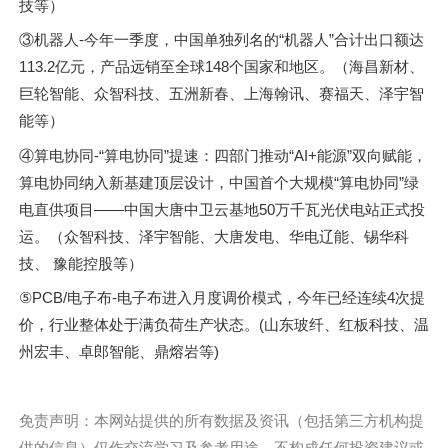
技等）
③机器人-今年一季度，中国单独列名的“机器人”合计出口额达
113.2亿元，产品远销至全球148个国家和地区。（海昌新材、
巨轮智能、众智科技、五洲新春、上海翰讯、赛福天、泽宇智
能等）
④算电协同-“算电协同”提速：四部门推动“AI+能源”双向赋能，
算电协同纳入新基建顶层设计，中国首个大规模“算电协同”绿
电直供项目——中国大唐中卫云基地50万千瓦光伏电站正式投
运。（众智科技、泽宇智能、大唐发电、华电辽能、锡华科
技、 豫能控股等）
⑤PCB/电子布-电子布进入月度调价模式，今年已经连续4次提
价，行业整体处于满负荷生产状态。(山东玻纤、红板科技、温
州宏丰、卓郎智能、鼎熔岩等)
免责声明：本网站提供的所有数据及资讯（包括第三方机构提
供的信息）仅作交流学习及参考用途，不构成任何投资建议或