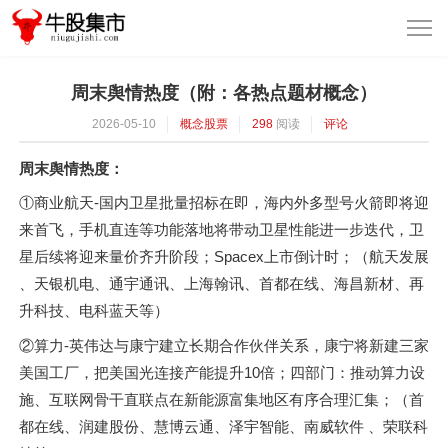
周末舆情热度（附：各热点题材概念）
2026-05-10
概念股票
298
阅读
评论
周末舆情热度：
①商业航天-国内卫星批量招标在即，海内外多型号火箭即将迎
来首飞，手机直连等功能落地将带动卫星性能进一步迭代，卫
星后续将迎来量价齐升阶段；Spacex上市倒计时；（航天发展
、天银机电、通宇通讯、上海翰讯、首都在线、海昌新材、再
升科技、电科蓝天等）
②算力-英伟达与康宁建立长期合作伙伴关系，康宁将新建三家
美国工厂，把美国光连接产能提升10倍；四部门：推动算力设
施、互联网骨干直联点在新能源富集地区有序合理汇集；（首
都在线、润建股份、慧博云通、泽宇智能、南威软件 、荣联科