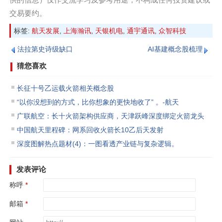
交易要约‌。
标签:
航天发展
,
上海瀚讯
,
天银机电
,
通宇通讯
,
众智科技
法拉第史诗级缺口
AI基建概念股梳理
猜您喜欢
长征十号乙运载火箭相关概念股
“以你没想到的方式，比你想象的更快地收了” 。-航天
广联航空：长十火箭架构供应商，天津跃峰深度绑定火箭龙头
中国航天里程碑：网系回收火箭长10乙后天发射
深度图解热点题材(4)：一图看透产业链与复杂逻辑。
发表评论
称呼
邮箱