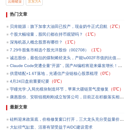
云南锗业
京东方A
热门文章
（2℃）
贝肯能源：旗下加拿大油田已投产，现金奶牛正式启航
（1℃）
个股大幅缩量，股民们都在持币观望吗？
（1℃）
​深海机器人概念股票有哪些？
（1℃）
7.29牛股集市精选个股光洋股份（002708）
诚志股份，最低估的煤制烯烃龙头，产能\u002F市值的比值第一
（
Claude Code突遭全量“开源”，国产AI编程将迎来爆发增长！
（0℃
（0℃）
供需错配+1.6T落地，光通信产业链核心股票梳理
（0℃）
4月24日盘前重要纪要
（0℃）
宇瞳光学:入局光模块制造环节，苹果大疆链景气度修复
康惠股份、安联锐视刚刚成立智算公司，目前正在积极落实相关订单和洽商贷款等事宜
最新文章
硅料迎来政策底，价格修复窗口打开，三大龙头充分受益量价反转
大缸径气缸套、活塞有望受益于AIDC建设需求