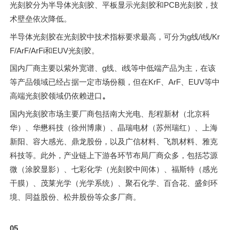
光刻胶分为半导体光刻胶、平板显示光刻胶和PCB光刻胶，技
术壁垒依次降低。
半导体光刻胶在光刻胶中技术指标要求最高，可分为g线/i线/Kr
F/ArF/ArFi和EUV光刻胶。
国内厂商主要以紫外宽谱、g线、i线等中低端产品为主，在该
等产品领域已经占据一定市场份额，但在KrF、ArF、EUV等中
高端光刻胶领域仍依赖进口
。
国内光刻胶市场主要厂商包括南大光电、彤程新材（北京科
华）、华懋科技（徐州博康）、晶瑞电材（苏州瑞红）、上海
新阳、容大感光、鼎龙股份，以及广信材料、飞凯材料、雅克
科技等。此外，产业链上下游各环节布局厂商众多，包括芯源
微（涂胶显影）、七彩化学（光刻胶中间体）、福斯特（感光
干膜）、茂莱光学（光学系统）、聚石化学、百合花、盛剑环
境、同益股份、松井股份等众多厂商。
05