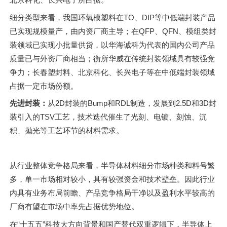
细分类型来看，我国环氧模塑料在TO、DIP等中低端封装产品
已实现规模量产，由内资厂商主导；在QFP、QFN、模组类封
装领域已实现小批量供货，以华海诚科为代表的国内公司产品
质量已与外资厂商相当；衡所华威在传统封装领域具有较强竞
争力；长春塑封料、北京科化、长兴电子等在中低端封装领域
占据一定市场份额。
先进封装：
从2D封装的Bump和RDL制造，发展到2.5D和3D封
装引入的TSV工艺，技术迭代催生了光刻、电镀、刻蚀、沉
积、抛光等工艺环节的材料需求。
从行业整体竞争格局来看，半导体材料细分市场种类和料号繁
多，单一市场相对较小，具有较强资金和技术壁垒。因此行业
内具有业务布局前瞻、产品竞争格局干净以及盈利水平较高的
厂商有望在市场中率先占据优势地位。
在“十五五”科技大方向背景和国产替代双重逻辑下，半导体上