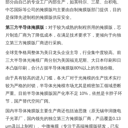
部分由自己的专业工厂内部生产，如英特尔、三星、台积电、
中芯国际等公司的掩膜版均主要由自制掩膜版部门提供，目的
是保障先进制程的掩膜版供应安全。
第三方半导体掩膜版：
对于较为成熟的制程所用的掩膜版，芯
片制造厂商为了降低成本，在满足技术要求下，更倾向于向独
立第三方掩膜版厂商进行采购。
全球竞争格局整体为美日龙头企业主导，行业集中度较高。前
三大半导体光掩模厂商分别为美国福克尼斯、大日本印刷和日
本凸版印刷，合计占据半导体掩膜版80%以上的市场份额。
由于具有较高的进入门槛，各大厂对于光掩模的生产技术实行
较为严格的封锁，半导体光掩模市场尤其是精密加工领域垄断
严重。目前半导体掩膜版国产化率不足 10%，依然是卡脖子环
节，国产替代空间广阔。
国内半导体掩膜版主要生产商还包括迪思微（原无锡华润微电
子光罩厂，国内领先的独立第三方掩膜版厂商，产品覆盖0.13
μm及以上制程）、中微掩膜（专注于高端掩膜版研发，已实