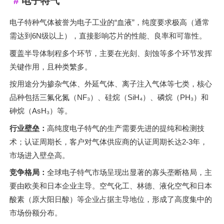
电子特气
电子特种气体被誉为电子工业的“血液”，纯度要求极高（通常
需达到6N级以上），直接影响芯片的性能、良率和可靠性。
覆盖半导体制程多个环节，主要在光刻、刻蚀等多个环节发挥
关键作用，且种类繁多。
按用途分为掺杂气体、外延气体、离子注入气体等七类，核心
品种包括三氟化氮（NF₃）、硅烷（SiH₄）、磷烷（PH₃）和
砷烷（AsH₃）等。
行业壁垒：
高纯度电子特气的生产需要先进的提纯和检测技
术；认证周期长，客户对气体供应商的认证周期长达2-3年，
市场进入壁垒高。
竞争格局：
全球电子特气市场呈现出显著的寡头垄断格局，主
要由欧美和日本企业主导。空气化工、林德、液化空气和日本
酸素（原大阳日酸）等企业占据主导地位，形成了高度集中的
市场份额分布。