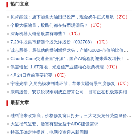
热门文章
（2℃）
贝肯能源：旗下加拿大油田已投产，现金奶牛正式启航
（1℃）
个股大幅缩量，股民们都在持币观望吗？
（1℃）
​深海机器人概念股票有哪些？
（1℃）
7.29牛股集市精选个股光洋股份（002708）
诚志股份，最低估的煤制烯烃龙头，产能\u002F市值的比值第一
（
Claude Code突遭全量“开源”，国产AI编程将迎来爆发增长！
（0℃
（0℃）
供需错配+1.6T落地，光通信产业链核心股票梳理
（0℃）
4月24日盘前重要纪要
（0℃）
宇瞳光学:入局光模块制造环节，苹果大疆链景气度修复
康惠股份、安联锐视刚刚成立智算公司，目前正在积极落实相关订单和洽商贷款等事宜
最新文章
硅料迎来政策底，价格修复窗口打开，三大龙头充分受益量价反转
大缸径气缸套、活塞有望受益于AIDC建设需求
特高压确定性提速，电网投资迎来新周期