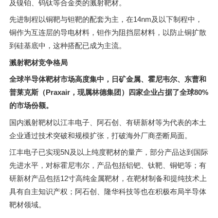
及镍铂、钨钛等合金类的溅射靶材。
先进制程以铜靶与钽靶的配套为主，在14nm及以下制程中，
铜作为互连层的导电材料，钽作为阻挡层材料，以防止铜扩散
到硅基底中，这种搭配已成为主流。
溅射靶材竞争格局
全球半导体靶材市场高度集中，日矿金属、霍尼韦尔、东曹和
普莱克斯（Praxair，现属林德集团）四家企业占据了全球80%
的市场份额。
国内溅射靶材以江丰电子、阿石创、有研新材等为代表的本土
企业通过技术突破和规模扩张，打破海外厂商垄断局面。
江丰电子已实现5N及以上纯度靶材的量产，部分产品达到国际
先进水平，对标霍尼韦尔，产品包括铝钯、钛靶、铜钯等；有
研新材产品包括12寸高纯金属靶材，在靶材制备和提纯技术上
具有自主知识产权；阿石创、隆华科技等也在积极布局半导体
靶材领域。