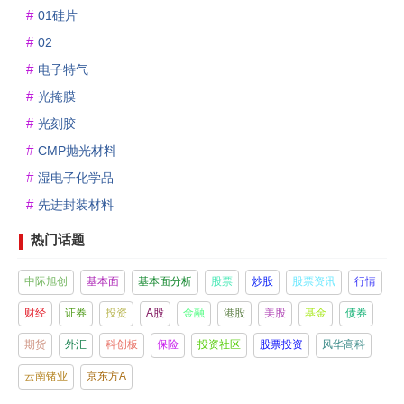
01硅片
02
电子特气
光掩膜
光刻胶
CMP抛光材料
湿电子化学品
先进封装材料
热门话题
中际旭创
基本面
基本面分析
股票
炒股
股票资讯
行情
财经
证券
投资
A股
金融
港股
美股
基金
债券
期货
外汇
科创板
保险
投资社区
股票投资
风华高科
云南锗业
京东方A