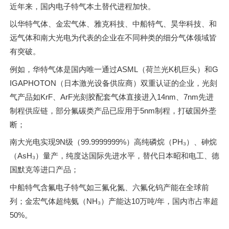
近年来，国内电子特气本土替代进程加快。
以华特气体、金宏气体、雅克科技、中船特气、昊华科技、和
远气体和南大光电为代表的企业在不同种类的细分气体领域皆
有突破。
例如，华特气体是国内唯一通过ASML（荷兰光K机巨头）和G
IGAPHOTON（日本激光设备供应商）双重认证的企业，光刻
气产品如KrF、ArF光刻胶配套气体直接进入14nm、7nm先进
制程供应链，部分氟碳类产品已应用于5nm制程，打破国外垄
断；
南大光电实现9N级（99.9999999%）高纯磷烷（PH₃）、砷烷
（AsH₃）量产，纯度达国际先进水平，替代日本昭和电工、德
国默克等进口产品；
中船特气含氟电子特气如三氟化氮、六氟化钨产能在全球前
列；金宏气体超纯氨（NH₃）产能达10万吨/年，国内市占率超
50%。