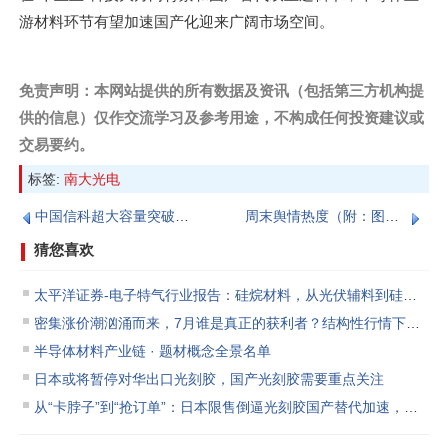
游材料环节有望加速国产化迎来广阔市场空间。
免责声明：本网站提供的所有数据及资讯（包括第三方机构提
供的信息）仅作交流学习及参考用途，不构成任何投资建议或
交易要约‌。
标签:
南大光电
中国信科超大容量突破叠加AI催化，光通信核心概念股梳理
周末舆情热度（附：图解各热点题材概念）
猜您喜欢
太平洋证券-电子特气行业报告：硅烷材料，从光伏辅料到硅碳负极、光纤核心原料
密集涨价潮汹涌而来，7月谁是真正的获利者？结构性行情下的投资逻辑简析
半导体材料产业链 · 题材概念全景名单
日本或将暂停对华出口光刻胶，国产光刻胶需要重点关注
从“卡脖子”到“抢订单”：日本限售倒逼光刻胶国产替代加速，光刻胶全产业链标的全景梳理