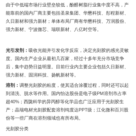
由于中低端市场行业壁垒较低，酚醛树脂行业集中度不高，产
能靠前的国内厂商主要包括圣泉集团、华懋科技、彤程新材、
久日新材和强力新材；单体布局厂商有华懋科技、万润股份、
强力新材、宁波微芯、瑞联新材、八亿时空等。
光引发剂：
吸收光能并引发化学反应，决定光刻胶的感光灵敏
度。国内生产企业从最初几百家，经过十多年充分市场竞争
后，集中趋势日益明显。目前行业内主要企业包括久日新材、
强力新材、固润科技、扬帆新材等。
溶剂：
调整光刻胶的粘度，使其适合涂覆过程，同时还可以起
到清洗、脱水等作用。国内怡达股份是电子级PM溶剂市占率
超40%；西陇科学的异丙醇等化学品也广泛应用于光刻胶生
产；晶瑞电材光刻胶配套溶剂纯度达PPT级；江化微和百川股
份等一些厂商在溶剂领域也有所布局。
光刻胶分类