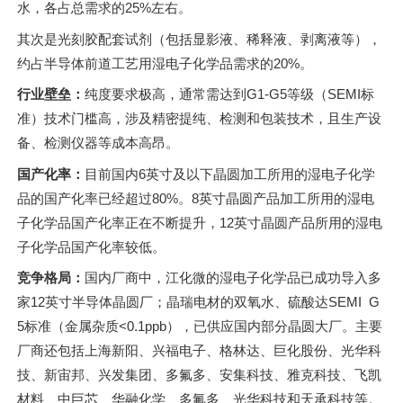
水，各占总需求的25%左右。
其次是光刻胶配套试剂（包括显影液、稀释液、剥离液等），
约占半导体前道工艺用湿电子化学品需求的20%。
行业壁垒：
纯度要求极高，通常需达到G1-G5等级（SEMI标
准）技术门槛高，涉及精密提纯、检测和包装技术，且生产设
备、检测仪器等成本高昂。
国产化率：
目前国内6英寸及以下晶圆加工所用的湿电子化学
品的国产化率已经超过80%。8英寸晶圆产品加工所用的湿电
子化学品国产化率正在不断提升，12英寸晶圆产品所用的湿电
子化学品国产化率较低。
竞争格局：
国内厂商中，江化微的湿电子化学品已成功导入多
家12英寸半导体晶圆厂；晶瑞电材的双氧水、硫酸达SEMI G
5标准（金属杂质<0.1ppb），已供应国内部分晶圆大厂。主要
厂商还包括上海新阳、兴福电子、格林达、巨化股份、光华科
技、新宙邦、兴发集团、多氟多、安集科技、雅克科技、飞凯
材料、中巨芯、华融化学、多氟多、光华科技和天承科技等。