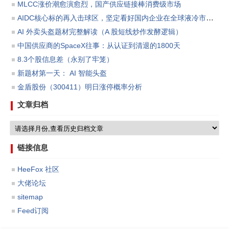
MLCC涨价潮愈演愈烈，国产供应链接棒消费级市场
AIDC核心标的再入击球区，坚定看好国内企业在全球液冷市场份额渗透所带来的板块投资机会。
AI 外卖头盔题材完整解读（A 股短线炒作发酵逻辑）
中国供应商的SpaceX往事：从认证到清退的1800天
8.3个股信息差（永别了牢笼）
新题材第一天： AI 智能头盔
金盾股份（300411）明日涨停概率分析
文章归档
链接信息
HeeFox 社区
大佬论坛
sitemap
Feed订阅