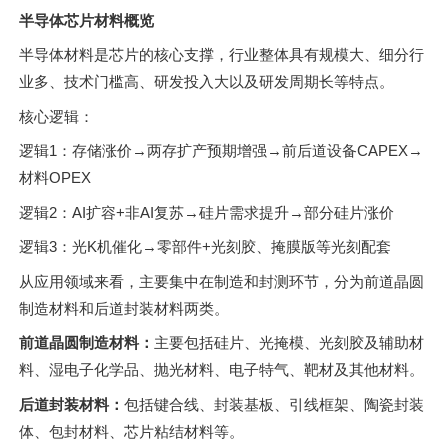
半导体芯片材料概览
半导体材料是芯片的核心支撑，行业整体具有规模大、细分行
业多、技术门槛高、研发投入大以及研发周期长等特点。
核心逻辑：
逻辑1：存储涨价→两存扩产预期增强→前后道设备CAPEX→
材料OPEX
逻辑2：AI扩容+非AI复苏→硅片需求提升→部分硅片涨价
逻辑3：光K机催化→零部件+光刻胶、掩膜版等光刻配套
从应用领域来看，主要集中在制造和封测环节，分为前道晶圆
制造材料和后道封装材料两类。
前道晶圆制造材料：
主要包括硅片、光掩模、光刻胶及辅助材
料、湿电子化学品、抛光材料、电子特气、靶材及其他材料。
后道封装材料：
包括键合线、封装基板、引线框架、陶瓷封装
体、包封材料、芯片粘结材料等。