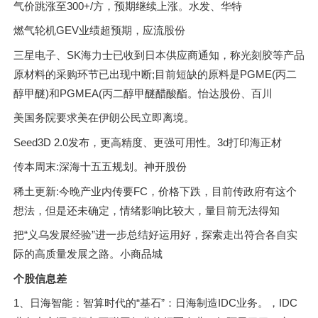
气价跳涨至300+/方，预期继续上涨。水发、华特
燃气轮机GEV业绩超预期，应流股份
三星电子、SK海力士已收到日本供应商通知，称光刻胶等产品
原材料的采购环节已出现中断;目前短缺的原料是PGME(丙二
醇甲醚)和PGMEA(丙二醇甲醚醋酸酯。怡达股份、百川
美国务院要求美在伊朗公民立即离境。
Seed3D 2.0发布，更高精度、更强可用性。3d打印海正材
传本周末:深海十五五规划。神开股份
稀土更新:今晚产业内传要FC，价格下跌，目前传政府有这个
想法，但是还未确定，情绪影响比较大，量目前无法得知
把“义乌发展经验”进一步总结好运用好，探索走出符合各自实
际的高质量发展之路。小商品城
个股信息差
1、日海智能：智算时代的“基石”：日海制造IDC业务。，IDC