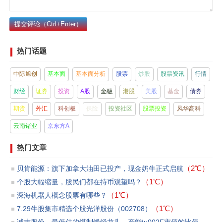
提交评论（Ctrl+Enter）
热门话题
中际旭创
基本面
基本面分析
股票
炒股
股票资讯
行情
财经
证券
投资
A股
金融
港股
美股
基金
债券
期货
外汇
科创板
保险
投资社区
股票投资
风华高科
云南锗业
京东方A
热门文章
（2℃）
贝肯能源：旗下加拿大油田已投产，现金奶牛正式启航
（1℃）
个股大幅缩量，股民们都在持币观望吗？
（1℃）
​深海机器人概念股票有哪些？
（1℃）
7.29牛股集市精选个股光洋股份（002708）
诚志股份，最低估的煤制烯烃龙头，产能\u002F市值的比值第一
（