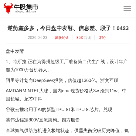
逆势鑫多多，今日盘中发酵、信息差、段子！0423
2026-04-23
谈股论金
353
阅读
评论
盘中发酵
1、特斯拉:正在为得州超级工厂准备第二代生产线，设计年产
能为1000万台机器人。
阿里等计划向DeepSeek投资，估值超1360亿。浙文互联
AMDARMINTEL大涨，国内cpu 现货价格从3w 涨到11w。中
国长城、龙芯中科
谷歌云推出用于AI的新型TPU 8T和TPU 8I芯片。兑现
英伟达锚定800V直流架构。四方股份
全球氦气供给危机进入极端状态，供需失衡突破历史峰值，氦