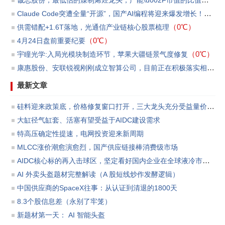
Claude Code突遭全量“开源”，国产AI编程将迎来爆发增长！
（0℃
（0℃）
供需错配+1.6T落地，光通信产业链核心股票梳理
（0℃）
4月24日盘前重要纪要
（0℃）
宇瞳光学:入局光模块制造环节，苹果大疆链景气度修复
康惠股份、安联锐视刚刚成立智算公司，目前正在积极落实相关订单和洽商贷款等事宜
最新文章
硅料迎来政策底，价格修复窗口打开，三大龙头充分受益量价反转
大缸径气缸套、活塞有望受益于AIDC建设需求
特高压确定性提速，电网投资迎来新周期
MLCC涨价潮愈演愈烈，国产供应链接棒消费级市场
AIDC核心标的再入击球区，坚定看好国内企业在全球液冷市场份额渗透所带来的板块投资机会。
AI 外卖头盔题材完整解读（A 股短线炒作发酵逻辑）
中国供应商的SpaceX往事：从认证到清退的1800天
8.3个股信息差（永别了牢笼）
新题材第一天： AI 智能头盔