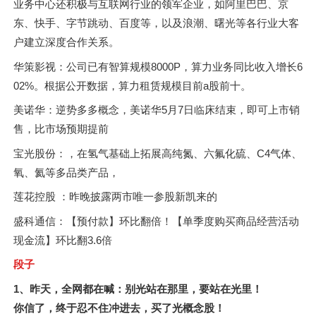
业务中心还积极与互联网行业的领军企业，如阿里巴巴、京
东、快手、字节跳动、百度等，以及浪潮、曙光等各行业大客
户建立深度合作关系。
华策影视：公司已有智算规模8000P，算力业务同比收入增长6
02%。根据公开数据，算力租赁规模目前a股前十。
美诺华：逆势多多概念，美诺华5月7日临床结束，即可上市销
售，比市场预期提前
宝光股份：，在氢气基础上拓展高纯氮、六氟化硫、C4气体、
氧、氦等多品类产品，
莲花控股 ：昨晚披露两市唯一参股新凯来的
盛科通信：【预付款】环比翻倍！【单季度购买商品经营活动
现金流】环比翻3.6倍
段子
1、昨天，全网都在喊：别光站在那里，要站在光里！
你信了，终于忍不住冲进去，买了光概念股！