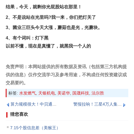
结果，今天，就剩你光屁股站在那里！
2、不是说站在光里吗?我一来，你们把灯关了
3、菌业三巨头今天大涨，蘑菇也是光，光蘑块。
4、有个词叫：灯下黑
以前不懂，现在是真懂了，就黑我一个人的
免责声明：本网站提供的所有数据及资讯（包括第三方机构提
供的信息）仅作交流学习及参考用途，不构成任何投资建议或
交易要约‌。
标签:
水发燃气
,
天银机电
,
美诺华
,
国晟科技
,
法尔胜
算力规模很大！中贝通信年报显示总运营算力规模超过22,000P！
警报拉响！三星4万人集结，全球DRAM供应恐瞬间蒸发30%
猜您喜欢
7.15个股信息差（美猴王）