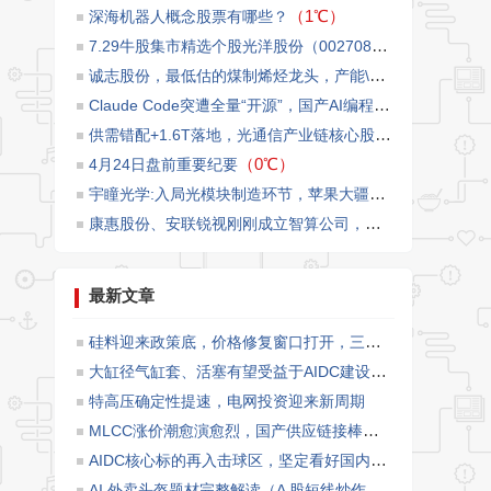
（1℃）
​深海机器人概念股票有哪些？
7.29牛股集市精选个股光洋股份（002708）
（1℃）
诚志股份，最低估的煤制烯烃龙头，产能\u002F市值的比值第一
Claude Code突遭全量“开源”，国产AI编程将迎来爆发增长！
供需错配+1.6T落地，光通信产业链核心股票梳理
（0℃）
（0℃）
4月24日盘前重要纪要
宇瞳光学:入局光模块制造环节，苹果大疆链景气度修复
（0
康惠股份、安联锐视刚刚成立智算公司，目前正在积极落实相关订单和洽商贷款等事宜
最新文章
硅料迎来政策底，价格修复窗口打开，三大龙头充分受益量价反转
大缸径气缸套、活塞有望受益于AIDC建设需求
特高压确定性提速，电网投资迎来新周期
MLCC涨价潮愈演愈烈，国产供应链接棒消费级市场
AIDC核心标的再入击球区，坚定看好国内企业在全球液冷市场份额渗透所带来的板块投资机会。
AI 外卖头盔题材完整解读（A 股短线炒作发酵逻辑）