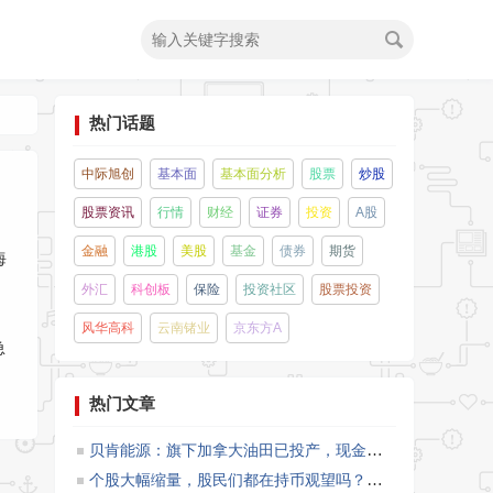
热门话题
中际旭创
基本面
基本面分析
股票
炒股
股票资讯
行情
财经
证券
投资
A股
金融
港股
美股
基金
债券
期货
海
外汇
科创板
保险
投资社区
股票投资
风华高科
云南锗业
京东方A
急
热门文章
贝肯能源：旗下加拿大油田已投产，现金奶牛正式启航
（2
个股大幅缩量，股民们都在持币观望吗？
（1℃）