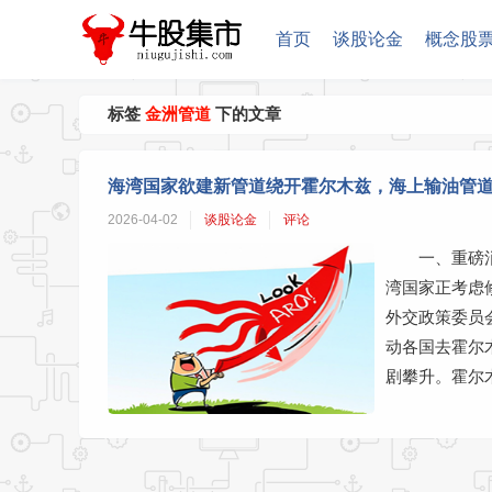
首页
谈股论金
概念股
标签
金洲管道
下的文章
海湾国家欲建新管道绕开霍尔木兹，海上输油管
2026-04-02
谈股论金
评论
一、重磅
湾国家正考虑
外交政策委员
动各国去霍尔
剧攀升。霍尔木