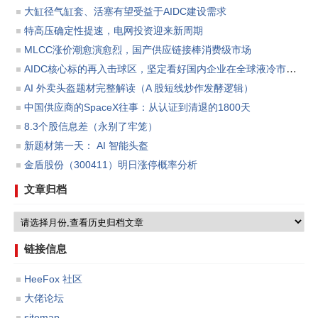
大缸径气缸套、活塞有望受益于AIDC建设需求
特高压确定性提速，电网投资迎来新周期
MLCC涨价潮愈演愈烈，国产供应链接棒消费级市场
AIDC核心标的再入击球区，坚定看好国内企业在全球液冷市场份额渗透所带来的板块投资机会。
AI 外卖头盔题材完整解读（A 股短线炒作发酵逻辑）
中国供应商的SpaceX往事：从认证到清退的1800天
8.3个股信息差（永别了牢笼）
新题材第一天： AI 智能头盔
金盾股份（300411）明日涨停概率分析
文章归档
链接信息
HeeFox 社区
大佬论坛
sitemap