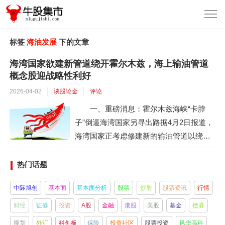
标签
海油发展
下的文章
海湾国家欲建新管道绕开霍尔木兹，海上输油管道
概念股迎战略性利好
2026-04-02
谈股论金
评论
一、重磅消息：霍尔木兹海峡“卡脖
子”倒逼海湾国家另寻出路据4月2日报道，
海湾国家正考虑修建新的输油管道以绕开
霍尔木兹海峡。此前，伊朗议会国家安全
和外交政策委员会通过了拟对霍尔木兹海
热门话题
峡通行船只收费的法案，加之特朗普近期
中际旭创
基本面
基本面分析
股票
炒股
股票资讯
行情
鼓动各国去霍尔木兹海峡“抢石油”，使得这
一全球最重要的能源咽喉通道的地缘风险
财经
证券
投资
A股
金融
港股
美股
基金
债券
急剧攀升。霍尔木兹海峡是全球石油运输
期货
外汇
科创板
保险
投资社区
股票投资
风华高科