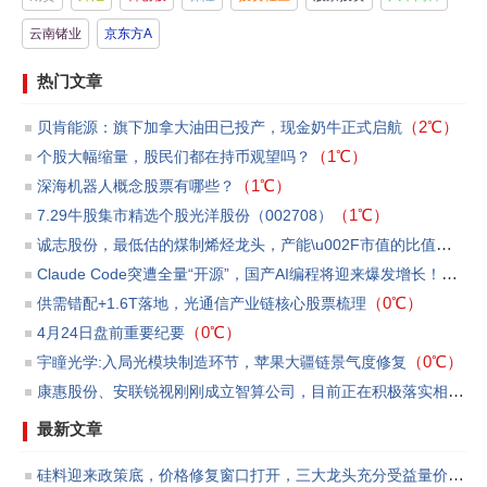
的“命门”——全球约20%...
云南锗业
京东方A
热门文章
（2℃）
贝肯能源：旗下加拿大油田已投产，现金奶牛正式启航
（1℃）
个股大幅缩量，股民们都在持币观望吗？
（1℃）
​深海机器人概念股票有哪些？
（1℃）
7.29牛股集市精选个股光洋股份（002708）
诚志股份，最低估的煤制烯烃龙头，产能\u002F市值的比值第一
（
Claude Code突遭全量“开源”，国产AI编程将迎来爆发增长！
（0℃
（0℃）
供需错配+1.6T落地，光通信产业链核心股票梳理
（0℃）
4月24日盘前重要纪要
（0℃）
宇瞳光学:入局光模块制造环节，苹果大疆链景气度修复
康惠股份、安联锐视刚刚成立智算公司，目前正在积极落实相关订单和洽商贷款等事宜
最新文章
硅料迎来政策底，价格修复窗口打开，三大龙头充分受益量价反转