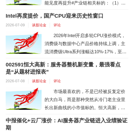
能见度再提升#产业链相关标的：（1）芯
达...
片：海光信息、中国长城、禾盛新材、龙
Intel再度提价，国产CPU迎来历史性窗口
芯中科、国芯科技（2）服务器：中科曙
2026-07-09
谈股论金
评论
光、浪潮信息（3）经销代理：神州数码、
伟仕佳杰、中电港#CPU重回AI基础设施主
2026年Intel开启多轮CPU涨价模式，
线。进入Agent/RL阶段后，AI任务从单次
消费级与数据中心产品价格持续上调，主
生成走向连续执行，检索、工具调用、...
流消费级Ultra系列涨幅达10%-17%，至强
高端服务器处理器价格同比大幅上涨。涨
002591恒大高新：服务器整机新变量，最强看点
价核心源于AI服务器需求提升，先进制程
是“从题材进报表”
产能紧缺，Intel为适配市场需求，将部分
2026-07-08
谈股论金
评论
消费级CPU产能转向服务器芯片生产，并
市场最喜欢的，不是已经被反复定价
通过股权回购锁定核心制造产能。2026年
的大白马，而是那种突然从冷门老主业里
Q1其数据中心业务营收同比增长2...
长出新曲线的小市值标的。恒大高新，过
去市场对它的认知是防磨抗蚀、节能环
中报催化+云厂涨价：AI服务器产业链进入业绩验证
保、互联网短信通信，存在感并不强。但
期
现在它最大的变化，是全资子公司宝乐互