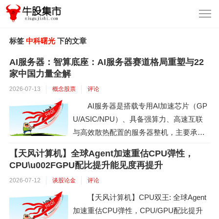
标签
中科曙光
下的文章
AI服务器：智算底座：AI服务器赛道格局重塑与22
家中国力量全解
2026-07-13
概念股票
评论
AI服务器是搭载专用AI加速芯片（GP
U/ASIC/NPU）、具备强算力、高速互联
与高效散热配置的服务器整机，主要承载
大模型训练与推理任务，是智算中心的核
【天风计算机】全球Agent加速重估CPU弹性，
心硬件设备。2025年全球AI服务器产值突
CPU\u002FGPU配比提升能见度再提升
破2980亿美元，占整体服务器市场70%以
2026-07-12
谈股论金
评论
上；出货量同比增长近28%，占整体服务
【天风计算机】CPU双王: 全球Agent
器出货比重超过15%。中国市场同步爆
加速重估CPU弹性，CPU/GPU配比提升
发，2025上半年中国加速服务器市场规模