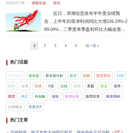
2026-07-08
谈股论金
评论
动把业务切到了AI算力服务器整机生产销
近日，浪潮信息发布半年度业绩预
售。这条线最关键的地方，不是“蹭算力”三
告，上半年归母净利润同比大增226.29%-2
个字，而是已经从互动问答、官网、年
89.04%，二季度单季盈利环比大幅改善。
报、季度报里连续落地。年报里写得...
这份远超市场预期的成绩单，直接点燃了A
I服务器产业链的市场情绪，资金沿着AI服
1
2
3
4
5
后一页 »
务器全产业链展开的一轮“业绩兑现映射”行
情。从整机制造到核心零部件，从高速PC
热门话题
B到液冷静温控电，整条产业链的投资逻辑
中际旭创
基本面
基本面分析
股票
炒股
股票资讯
行情
正在从“远期故事”转向“当下盈利”，叠加
近...
财经
证券
投资
A股
金融
港股
美股
基金
债券
期货
外汇
科创板
保险
投资社区
股票投资
风华高科
云南锗业
京东方A
热门文章
（2℃）
贝肯能源：旗下加拿大油田已投产，现金奶牛正式启航