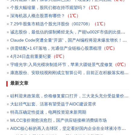
（1℃）
个股大幅缩量，股民们都在持币观望吗？
（1℃）
​深海机器人概念股票有哪些？
（1℃）
7.29牛股集市精选个股光洋股份（002708）
诚志股份，最低估的煤制烯烃龙头，产能\u002F市值的比值第一
（
Claude Code突遭全量“开源”，国产AI编程将迎来爆发增长！
（0℃
（0℃）
供需错配+1.6T落地，光通信产业链核心股票梳理
（0℃）
4月24日盘前重要纪要
（0℃）
宇瞳光学:入局光模块制造环节，苹果大疆链景气度修复
康惠股份、安联锐视刚刚成立智算公司，目前正在积极落实相关订单和洽商贷款等事宜
最新文章
硅料迎来政策底，价格修复窗口打开，三大龙头充分受益量价反转
大缸径气缸套、活塞有望受益于AIDC建设需求
特高压确定性提速，电网投资迎来新周期
MLCC涨价潮愈演愈烈，国产供应链接棒消费级市场
AIDC核心标的再入击球区，坚定看好国内企业在全球液冷市场份额渗透所带来的板块投资机会。