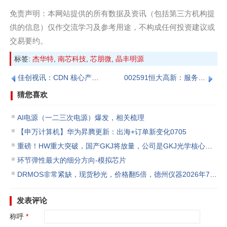
免责声明：本网站提供的所有数据及资讯（包括第三方机构提
供的信息）仅作交流学习及参考用途，不构成任何投资建议或
交易要约‌。
标签:
杰华特
,
南芯科技
,
芯朋微
,
晶丰明源
佳创视讯：CDN 核心产品持续中标放量，核心引擎，AI 超高清 + 海外关停打开成长空间
002591恒大高新：服务器整机新变量，最强看点是“从题材进报表”
猜您喜欢
AI电源（一二三次电源）爆发，相关梳理
【申万计算机】华为昇腾更新：出海+订单新变化0705
重磅！HW重大突破，国产GKJ将放量，公司是GKJ光学核心龙头，深度受益先进制程突破浪潮！
环节弹性最大的细分方向-模拟芯片
DRMOS非常紧缺，现货秒光，价格翻5倍，德州仪器2026年7月全产品线价格上调
发表评论
称呼