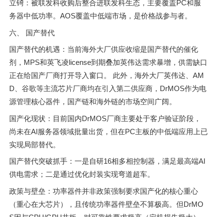
立锜：被联发科收购后整合进联发科生态，主要覆盖PC和服
务器中低功率。AOS覆盖中低端市场，是价格战参与者。
六、 国产替代
国产替代的机遇：当前海外大厂供应收缩是国产替代的催化
剂，MPS和英飞凌license到期叠加英伟达需求暴增，供需缺口
正在给国产厂商打开导入窗口。 此外，海外大厂英伟达、AM
D、谷歌等主流芯片厂商均在引入第二供应商，DrMOS作为电
源管理核心器件，国产链和海外链的市场空间广阔。
国产化现状：目前国内DrMOS厂商主要处于客户验证阶段，
尚未在AI服务器领域批量出货，但在PC主板的中低端应用上已
实现局部替代。
国产替代突破抓手：一是自研16相多相控制器，满足最高端AI
供电需求；二是通过优化封装实现弯道超车。
政策与壁垒：功率器件并非政策强制要求国产化的核心重心
（重心在大芯片），且传统功率器件壁垒不算极高。但DrMO