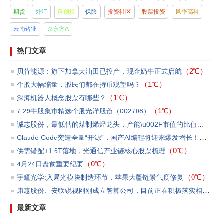
期货
外汇
科创板
保险
投资社区
股票投资
风华高科
云南锗业
京东方A
热门文章
（2℃）
贝肯能源：旗下加拿大油田已投产，现金奶牛正式启航
（1℃）
个股大幅缩量，股民们都在持币观望吗？
（1℃）
​深海机器人概念股票有哪些？
（1℃）
7.29牛股集市精选个股光洋股份（002708）
诚志股份，最低估的煤制烯烃龙头，产能\u002F市值的比值第一
（
Claude Code突遭全量“开源”，国产AI编程将迎来爆发增长！
（0℃
（0℃）
供需错配+1.6T落地，光通信产业链核心股票梳理
（0℃）
4月24日盘前重要纪要
（0℃）
宇瞳光学:入局光模块制造环节，苹果大疆链景气度修复
康惠股份、安联锐视刚刚成立智算公司，目前正在积极落实相关订单和洽商贷款等事宜
最新文章