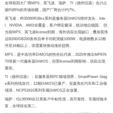
全球前四大厂商MPS、英飞凌、瑞萨、TI（德州仪器）合计占
据约85%的市场份额，国产厂商合计约7%。
英飞凌：IR3599/IR38xx系列是服务器DrMOS绝对龙头，Inte
l、NVIDIA、AMD全覆盖，客户绑定极深，统治地位稳固。 但
当前MPS、英飞凌license到期，海外供应出现缺口，叠加英伟
达B200/GB200发布后单卡功耗突破1000W，电源相数从12相
升至16相以上，供需紧张推动涨价趋势。
MPS：是中高功率DrMOS的性价比代表，2025年推出MP876
70等新一代服务器DrMOS，但受license到期影响，供应出现
紧张。
TI（德州仪器）：在服务器和PC领域强势，SmartPower Stag
e系列持续迭代，12相DrMOS已量产。安森美在汽车和工业领
域强，NCP51810系列车规DrMOS正在放量。
瑞萨：ISL99390在日系客户中粘性强，高可靠性、车规经验丰
富，全球排名第二。