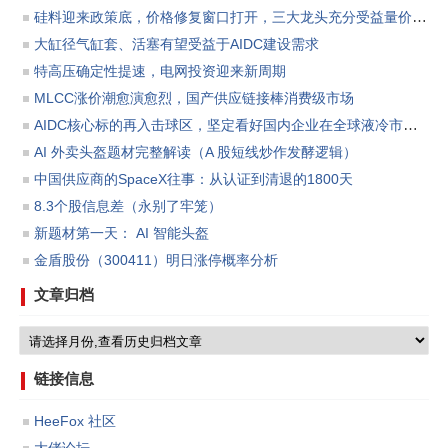
硅料迎来政策底，价格修复窗口打开，三大龙头充分受益量价反转
大缸径气缸套、活塞有望受益于AIDC建设需求
特高压确定性提速，电网投资迎来新周期
MLCC涨价潮愈演愈烈，国产供应链接棒消费级市场
AIDC核心标的再入击球区，坚定看好国内企业在全球液冷市场份额渗透所带来的板块投资机会。
AI 外卖头盔题材完整解读（A 股短线炒作发酵逻辑）
中国供应商的SpaceX往事：从认证到清退的1800天
8.3个股信息差（永别了牢笼）
新题材第一天： AI 智能头盔
金盾股份（300411）明日涨停概率分析
文章归档
链接信息
HeeFox 社区
大佬论坛