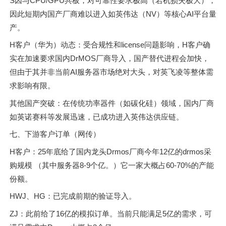
S因与CPU/GPU共板，对可靠性要求极高（宕机损失极大），
因此短期内国产厂商难以进入如英伟达（NV）等核心AI平台量
产。
H客户（华为）动态：受合规性和license问题影响，H客户确
实在加速要求国内DrMOS厂商导入，国产替代进程会加快，
但由于其并非当前AI服务器市场绝对大头，对英飞凌等整体需
求影响有限。
其他国产突破：在传统功率器件（如碳化硅）领域，国内厂商
如英诺赛科等发展迅速，已成功进入英伟达供应链。
七、下游客户订单（网传）
H客户：25年底给了国内龙头Drmos厂商今年12亿的drmos采
购规模 （其中服务器8-9个亿。）它一家大概占60-70%的产能
份额。
HWJ、HG：已完成前期的验证导入。
ZJ：此前给了16亿的模拟订单。当前只能满足5亿的需求，可