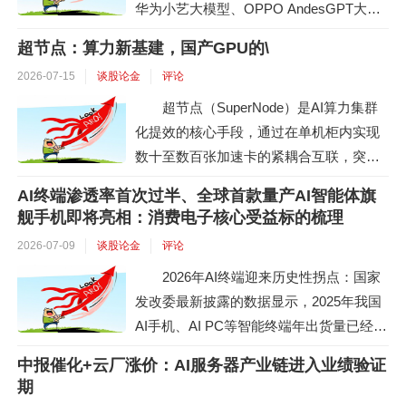
华为小艺大模型、OPPO AndesGPT大模
型、vivo蓝心端侧大模型、小米澎湃AI、
超节点：算力新基建，国产GPU的\
三星盖乐世AI、努比亚豆包大模型。一方
2026-07-15
谈股论金
评论
面国家网信办首次集中公示7款手机端侧生
成式人工智能服务备案名单，标志着端侧A
超节点（SuperNode）是AI算力集群
I正式完成合规闭环，另一方面苹果智能首
化提效的核心手段，通过在单机柜内实现
次进入备案序列，阿里、百度为其提供本
数十至数百张加速卡的紧耦合互联，突破
土...
物理系统边界，将"物理多机、逻辑单机"变
AI终端渗透率首次过半、全球首款量产AI智能体旗
为现实。2026年成为国产超节点放量元
舰手机即将亮相：消费电子核心受益标的梳理
年，预计2028年国产超节点市场空间有望
2026-07-09
谈股论金
评论
达到3414亿元，2026-2028年CAGR为19
2026年AI终端迎来历史性拐点：国家
4%。核心投资逻辑：万亿参数模型倒逼算
发改委最新披露的数据显示，2025年我国
力集群化提效...
AI手机、AI PC等智能终端年出货量已经突
破1亿台，2026年增速将进一步大幅提升，
中报催化+云厂涨价：AI服务器产业链进入业绩验证
全年AI手机、AI PC的销量将首次超过非AI
期
产品，正式占据市场主流份额。叠加WAIC