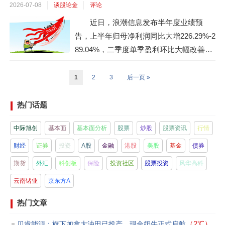
2026-07-08
谈股论金
评论
2026即将开幕、中兴通讯旗下努比亚品牌
近日，浪潮信息发布半年度业绩预
的全球首款量产AI智能体旗舰手机即将亮
告，上半年归母净利润同比大增226.29%-2
相的产业催化，这条横跨A...
89.04%，二季度单季盈利环比大幅改善。
这份远超市场预期的成绩单，直接点燃了A
I服务器产业链的市场情绪，资金沿着AI服
1
2
3
后一页 »
务器全产业链展开的一轮“业绩兑现映射”行
情。从整机制造到核心零部件，从高速PC
热门话题
B到液冷静温控电，整条产业链的投资逻辑
中际旭创
基本面
基本面分析
股票
炒股
股票资讯
行情
正在从“远期故事”转向“当下盈利”，叠加
近...
财经
证券
投资
A股
金融
港股
美股
基金
债券
期货
外汇
科创板
保险
投资社区
股票投资
风华高科
云南锗业
京东方A
热门文章
（2℃）
贝肯能源：旗下加拿大油田已投产，现金奶牛正式启航