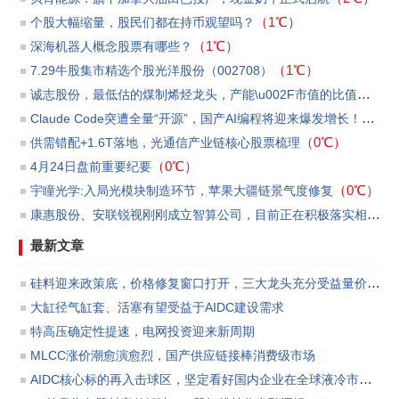
（1℃）
个股大幅缩量，股民们都在持币观望吗？
（1℃）
​深海机器人概念股票有哪些？
（1℃）
7.29牛股集市精选个股光洋股份（002708）
诚志股份，最低估的煤制烯烃龙头，产能\u002F市值的比值第一
（
Claude Code突遭全量“开源”，国产AI编程将迎来爆发增长！
（0℃
（0℃）
供需错配+1.6T落地，光通信产业链核心股票梳理
（0℃）
4月24日盘前重要纪要
（0℃）
宇瞳光学:入局光模块制造环节，苹果大疆链景气度修复
康惠股份、安联锐视刚刚成立智算公司，目前正在积极落实相关订单和洽商贷款等事宜
最新文章
硅料迎来政策底，价格修复窗口打开，三大龙头充分受益量价反转
大缸径气缸套、活塞有望受益于AIDC建设需求
特高压确定性提速，电网投资迎来新周期
MLCC涨价潮愈演愈烈，国产供应链接棒消费级市场
AIDC核心标的再入击球区，坚定看好国内企业在全球液冷市场份额渗透所带来的板块投资机会。