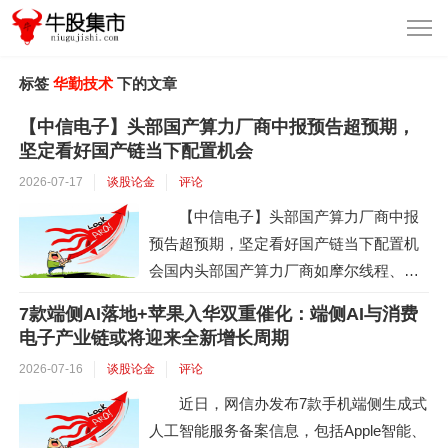
标签
华勤技术
下的文章
【中信电子】头部国产算力厂商中报预告超预期，
坚定看好国产链当下配置机会
2026-07-17
谈股论金
评论
【中信电子】头部国产算力厂商中报
预告超预期，坚定看好国产链当下配置机
会国内头部国产算力厂商如摩尔线程、海
光信息、ASIC公司等积极披露业绩预告及
7款端侧AI落地+苹果入华双重催化：端侧AI与消费
在手订单预告。1）摩尔线程：2026H1公
电子产业链或将迎来全新增长周期
司预计实现营业收入16.5-17.5亿元，同比+
2026-07-16
谈股论金
评论
135.12%-149.37%，2026Q2实现营业收入
近日，网信办发布7款手机端侧生成式
9.12-10.12亿元，同比+120.82%-145.0
人工智能服务备案信息，包括Apple智能、
4%，...